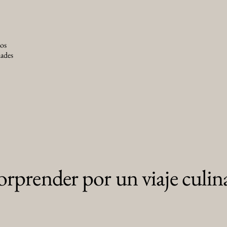
los
dades
orprender por un viaje culin